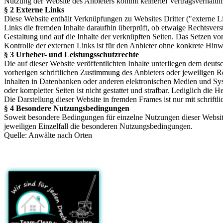
Nutzung der Website des Anbieters kommt keinerlei Vertragsverhältn
§ 2 Externe Links
Diese Website enthält Verknüpfungen zu Websites Dritter ("externe Li
Links die fremden Inhalte daraufhin überprüft, ob etwaige Rechtsverst
Gestaltung und auf die Inhalte der verknüpften Seiten. Das Setzen vo
Kontrolle der externen Links ist für den Anbieter ohne konkrete Hin
§ 3 Urheber- und Leistungsschutzrechte
Die auf dieser Website veröffentlichten Inhalte unterliegen dem deu
vorherigen schriftlichen Zustimmung des Anbieters oder jeweiligen R
Inhalten in Datenbanken oder anderen elektronischen Medien und Syste
oder kompletter Seiten ist nicht gestattet und strafbar. Lediglich di
Die Darstellung dieser Website in fremden Frames ist nur mit schriftli
§ 4 Besondere Nutzungsbedingungen
Soweit besondere Bedingungen für einzelne Nutzungen dieser Website
jeweiligen Einzelfall die besonderen Nutzungsbedingungen.
Quelle: Anwälte nach Orten