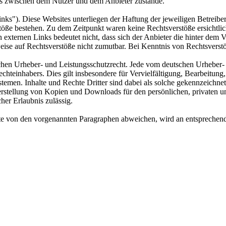
is zwischen dem Nutzer und dem Anbieter zustande.
nks"). Diese Websites unterliegen der Haftung der jeweiligen Betreiber
öße bestehen. Zu dem Zeitpunkt waren keine Rechtsverstöße ersichtlich.
n externen Links bedeutet nicht, dass sich der Anbieter die hinter dem 
weise auf Rechtsverstöße nicht zumutbar. Bei Kenntnis von Rechtsverst
tschen Urheber- und Leistungsschutzrecht. Jede vom deutschen Urheber-
echteinhabers. Dies gilt insbesondere für Vervielfältigung, Bearbeitu
men. Inhalte und Rechte Dritter sind dabei als solche gekennzeichnet.
e Herstellung von Kopien und Downloads für den persönlichen, privaten u
cher Erlaubnis zulässig.
 von den vorgenannten Paragraphen abweichen, wird an entsprechender