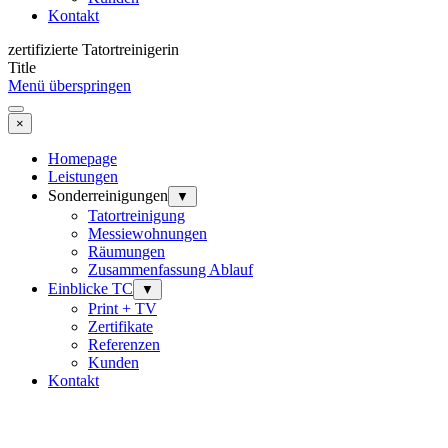
Kontakt
zertifizierte Tatortreinigerin
Title
Menü überspringen
×
Homepage
Leistungen
Sonderreinigungen
▼
Tatortreinigung
Messiewohnungen
Räumungen
Zusammenfassung Ablauf
Einblicke TC
▼
Print + TV
Zertifikate
Referenzen
Kunden
Kontakt